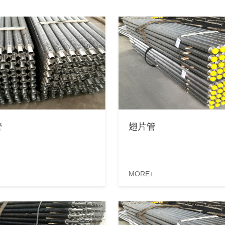
管
翅片管
MORE+