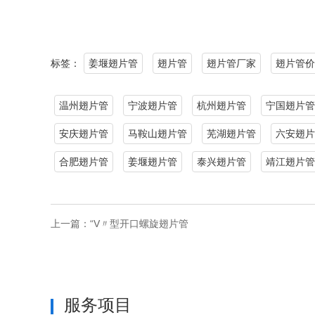
标签：
姜堰翅片管
翅片管
翅片管厂家
翅片管价
温州翅片管
宁波翅片管
杭州翅片管
宁国翅片管
安庆翅片管
马鞍山翅片管
芜湖翅片管
六安翅片
合肥翅片管
姜堰翅片管
泰兴翅片管
靖江翅片管
上一篇：
“V〃型开口螺旋翅片管
服务项目