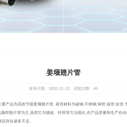
姜堰翅片管
发布日期：2020-11-23
浏览次数：
45
主要产品为高效节能姜堰翅片管, 基管材枓为碳钢,不锈钢,铜管,镍管,钛管.
以高频焊翅片管为主,虽然它与镶嵌、钎焊等方法相比,在产品质量和生产自
便还存在诸多不足。