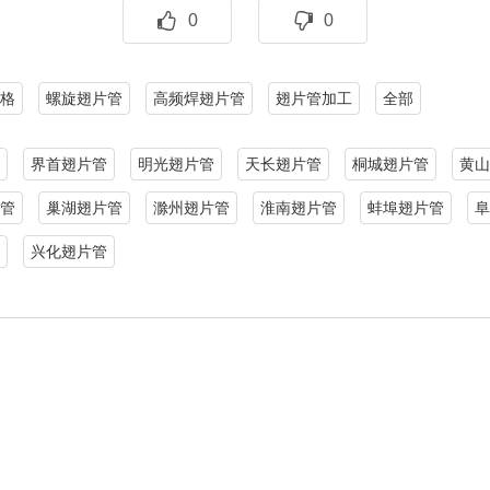
0
0
格
螺旋翅片管
高频焊翅片管
翅片管加工
全部
界首翅片管
明光翅片管
天长翅片管
桐城翅片管
黄山
管
巢湖翅片管
滁州翅片管
淮南翅片管
蚌埠翅片管
阜
兴化翅片管