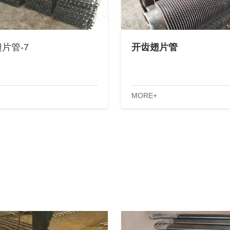
片管-7
开齿翅片管
MORE+