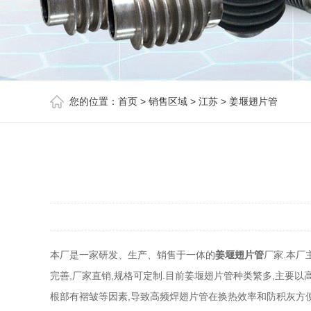
您的位置：
首页
>
销售区域
>
江苏
>
姜堰翅片管
本厂是一家研发、生产、销售于一体的
姜堰翅片管
厂家.本厂
完善,厂家直销,规格可定制.目前姜堰翅片管种类繁多,主要
根部有褶皱等因素,导致高频焊翅片管在换热效率和防积灰方