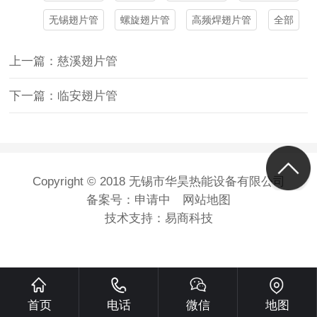
无锡翅片管
螺旋翅片管
高频焊翅片管
全部
上一篇：慈溪翅片管
下一篇：临安翅片管
Copyright © 2018 无锡市华昊热能设备有限公司
备案号：
申请中
网站地图
技术支持：
易商科技
首页
电话
微信
地图