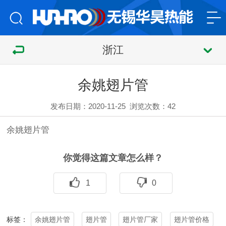
浙江
余姚翅片管
发布日期：2020-11-25
浏览次数：
42
余姚
翅片管
你觉得这篇文章怎么样？
1
0
余姚翅片管
翅片管
翅片管厂家
翅片管价格
标签：